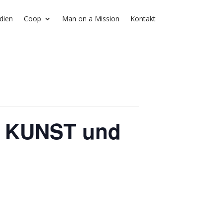
dien
Coop
Man on a Mission
Kontakt
e KUNST und