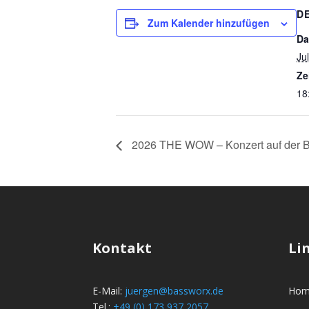
D
Zum Kalender hinzufügen
Da
Jul
Ze
18
2026 THE WOW – Konzert auf der Bu
Kontakt
Li
E-Mail:
juergen@bassworx.de
Hom
Tel.:
+49 (0) 173 937 2057