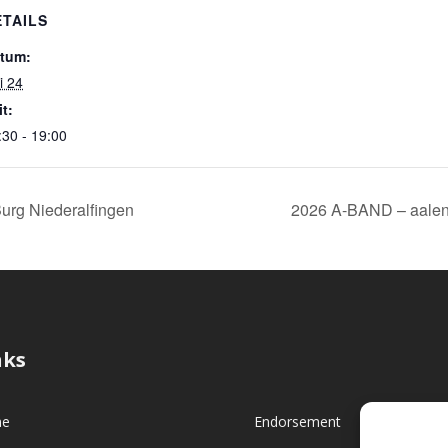
ETAILS
tum:
i 24
it:
:30 - 19:00
rg Niederalfingen
2026 A-BAND – aalen –
nks
e
Endorsement