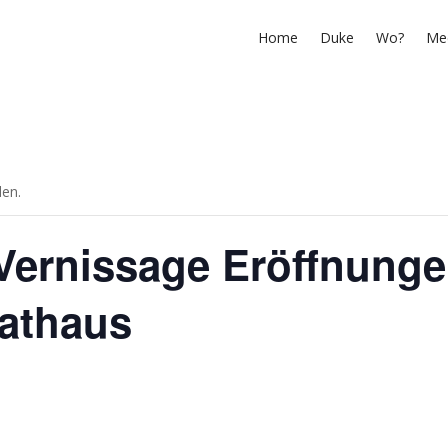
Home
Duke
Wo?
Me
den.
Vernissage Eröffnung
rathaus