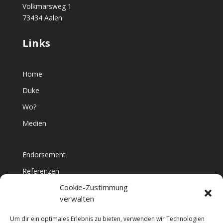
Volkmarsweg 1
73434 Aalen
Links
Home
Duke
Wo?
Medien
Endorsement
Referenzen
Cookie-Zustimmung
Namedropping
verwalten
Thanx
Um dir ein optimales Erlebnis zu bieten, verwenden wir Technologien
Man on a Mission